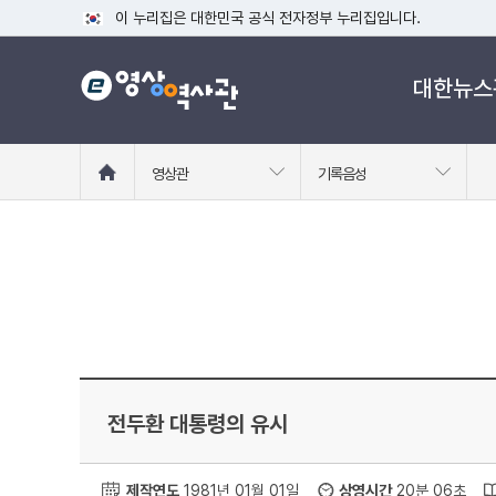
이 누리집은 대한민국 공식 전자정부 누리집입니다.
공식 누리집 주소 확인하기
대한뉴스
go.kr 주소를 사용하는 누리집은 대한민국 정부기관이 관리하는
이밖에 or.kr 또는 .kr등 다른 도메인 주소를 사용하고 있다면
운영중인 공식 누리집보기
홈
영상관
기록음성
으
로
이
동
전두환 대통령의 유시
제작연도
1981년 01월 01일
상영시간
20분 06초