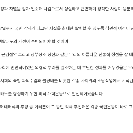
정과 차별을 점차 일소해 나감으로서 성실하고 근면하며 정직한 사람이 응분의
일로서 국민 각자가 타고난 자질을 최대한 발휘할 수 있도록 객관적 여건이 
생활태도의 개선이 수반되어야 할 것이며
 근검절약 그리고 상부상조 정신과 같은 우리의 아름다운 전통적 장점을 잘 
리사회에 만연되어있던 외형적 뿌리를 일소하는 데 부단한 성과를 거두었음은 우리
 사회의 숙청 과외수업과 불량배를 비롯한 각종 사회악의 소탕작업에서 시작
활태도를 형성하기 위한 의식 개혁운동으로 발전되어왔습니다.
, 허례허식의 추방 등 여러분이 그 동안 적극 추진해온 각종 국민운동이 바로 