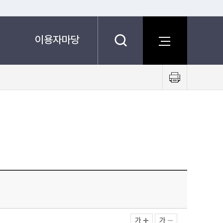
이용자마당
프
린
트
하
기
가
가