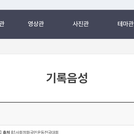
관
영상관
사진관
테마관
 누리집입니다.
 아래 URL에서 도메인 주소를 확인해 보세요
기록음성
출처
81사회정화국민운동전국대회