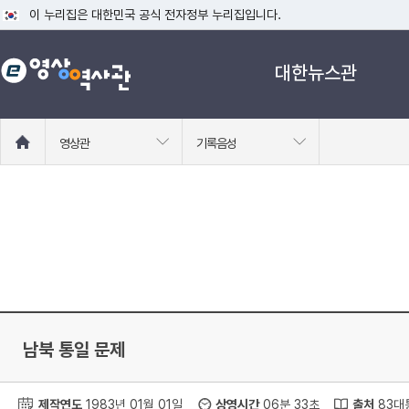
이 누리집은 대한민국 공식 전자정부 누리집입니다.
공식 누리집 주소 확인하기
대한뉴스관
go.kr 주소를 사용하는 누리집은 대한민국 정부기관이 관리하는 누리집입니다
이밖에 or.kr 또는 .kr등 다른 도메인 주소를 사용하고 있다면 아래 URL에
운영중인 공식 누리집보기
홈
영상관
기록음성
으
로
이
동
남북 통일 문제
제작연도
1983년 01월 01일
상영시간
06분 33초
출처
83대