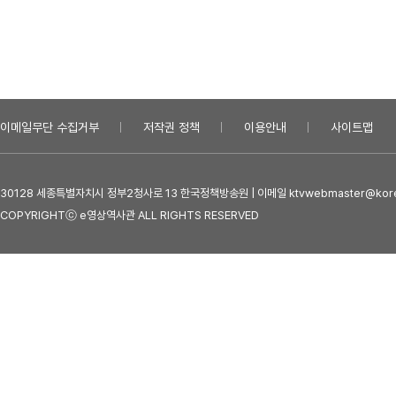
이메일무단 수집거부
저작권 정책
이용안내
사이트맵
30128 세종특별자치시 정부2청사로 13 한국정책방송원 | 이메일 ktvwebmaster@kore
COPYRIGHTⓒ e영상역사관 ALL RIGHTS RESERVED