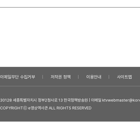
이메일무단 수집거부
저작권 정책
이용안내
사이트맵
30128 세종특별자치시 정부2청사로 13 한국정책방송원 | 이메일 ktvwebmaster@kore
COPYRIGHTⓒ e영상역사관 ALL RIGHTS RESERVED