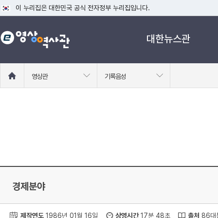
이 누리집은 대한민국 공식 전자정부 누리집입니다.
공식 누리집 주소 확인하기
대한뉴스관
go.kr 주소를 사용하는 누리집은 대한민국 정부기관이 관리하는 누리집입니다
이밖에 or.kr 또는 .kr등 다른 도메인 주소를 사용하고 있다면 아래 URL에
운영중인 공식 누리집보기
홈
영상관
기록음성
으
로
이
동
경제분야
제작연도
1986년 01월 16일
상영시간
17분 48초
출처
86대