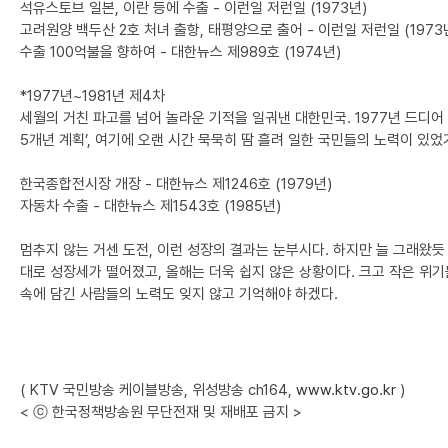
석유스토브 일본, 이란 등에 수출 - 이런일 저런일 (1973년)
고려원양 백두산 2호 처녀 출항, 태평양으로 출어 - 이런일 저런일 (1973
수출 100억불을 향하여 - 대한뉴스 제989호 (1974년)
*1977년~1981년 제4차
세월의 거친 파고를 넘어 놀라운 기적을 일궈낸 대한민국. 1977년 드디어
5개년 계획’, 여기에 오랜 시간 묵묵히 땀 흘려 일한 국민들의 노력이 있
한국종합전시장 개장 - 대한뉴스 제1246호 (1979년)
자동차 수출 - 대한뉴스 제1543호 (1985년)
멈추지 않는 거센 도전, 이런 성장의 결과는 눈부시다. 하지만 늘 그래왔듯 
대로 성장세가 떨어졌고, 올해는 더욱 쉽지 않은 상황이다. 크고 작은 위기
속에 담긴 사람들의 노력도 잊지 않고 기억해야 하겠다.
( KTV 국민방송 케이블방송, 위성방송 ch164,
www.ktv.go.kr
)
< ⓒ 한국정책방송원 무단전재 및 재배포 금지 >