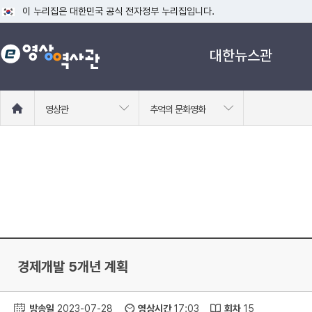
이 누리집은 대한민국 공식 전자정부 누리집입니다.
공식 누리집 주소 확인하기
대한뉴스관
go.kr 주소를 사용하는 누리집은 대한민국 정부기관이 관리하는 누리집입니다
이밖에 or.kr 또는 .kr등 다른 도메인 주소를 사용하고 있다면 아래 URL에
운영중인 공식 누리집보기
홈
영상관
추억의 문화영화
으
로
이
동
경제개발 5개년 계획
방송일
2023-07-28
영상시간
17:03
회차
15