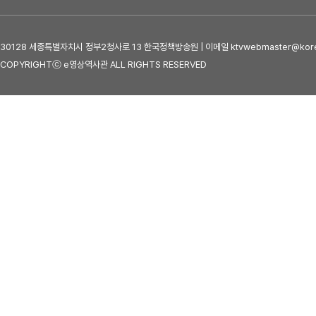
30128 세종특별자치시 정부2청사로 13 한국정책방송원 | 이메일 ktvwebmaster@kore
COPYRIGHTⓒ e영상역사관 ALL RIGHTS RESERVED