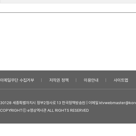
이메일무단 수집거부
저작권 정책
이용안내
사이트맵
30128 세종특별자치시 정부2청사로 13 한국정책방송원 | 이메일 ktvwebmaster@kore
COPYRIGHTⓒ e영상역사관 ALL RIGHTS RESERVED