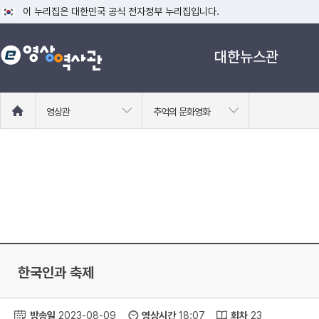
이 누리집은 대한민국 공식 전자정부 누리집입니다.
공식 누리집 주소 확인하기
대한뉴스관
go.kr 주소를 사용하는 누리집은 대한민국 정부기관이 관리하는 누리집입니다
이밖에 or.kr 또는 .kr등 다른 도메인 주소를 사용하고 있다면 아래 URL에
운영중인 공식 누리집보기
홈
영상관
추억의 문화영화
으
로
이
동
한국인과 축제
방송일
2023-08-09
영상시간
18:07
회차
23