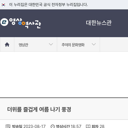
이 누리집은 대한민국 공식 전자정부 누리집입니다.
공식 누리집 주소 확인하기
대한뉴스관
go.kr 주소를 사용하는 누리집은 대한민국 정부기관이 관리하는 누리집입니다
이밖에 or.kr 또는 .kr등 다른 도메인 주소를 사용하고 있다면 아래 URL에
운영중인 공식 누리집보기
홈
영상관
추억의 문화영화
으
로
이
동
더위를 즐겁게 여름 나기 풍경
방송일
2023-08-17
영상시간
18:57
회차
28