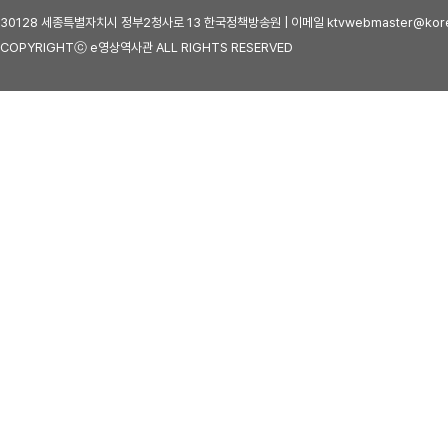
30128 세종특별자치시 정부2청사로 13 한국정책방송원 | 이메일 ktvwebmaster@kore
COPYRIGHTⓒ e영상역사관 ALL RIGHTS RESERVED