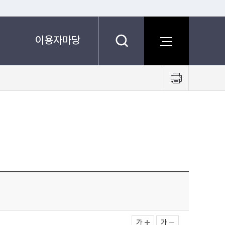
이용자마당
프
린
트
하
기
가
가