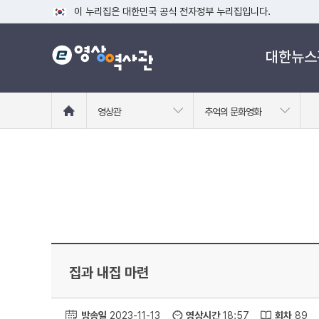
이 누리집은 대한민국 공식 전자정부 누리집입니다.
공식 누리집 주소 확인하기
대한뉴스
go.kr 주소를 사용하는 누리집은 대한민국 정부기관이 관리하는
이밖에 or.kr 또는 .kr등 다른 도메인 주소를 사용하고 있다면
운영중인 공식 누리집보기
홈
영상관
추억의 문화영화
으
로
이
동
집과 내집 마련
방송일
2023-11-13
영상시간
18:57
회차
89