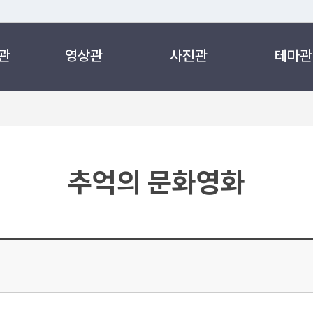
관
영상관
사진관
테마관
 누리집입니다.
 아래 URL에서 도메인 주소를 확인해 보세요
추억의 문화영화