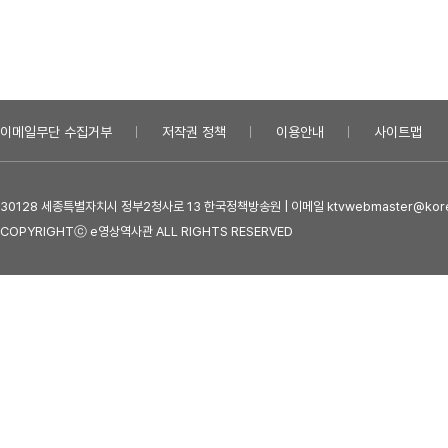
이메일무단 수집거부
저작권 정책
이용안내
사이트맵
30128 세종특별자치시 정부2청사로 13 한국정책방송원 | 이메일 ktvwebmaster@kore
COPYRIGHTⓒ e영상역사관 ALL RIGHTS RESERVED