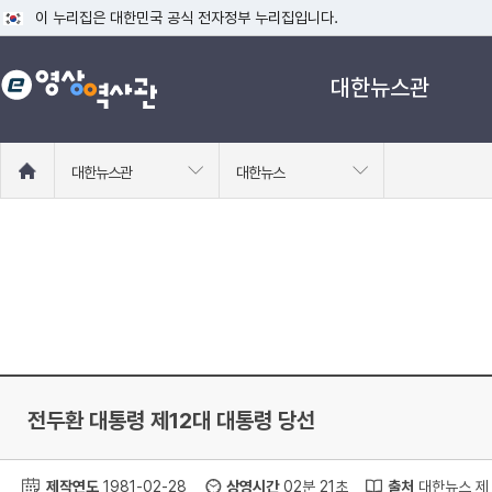
이 누리집은 대한민국 공식 전자정부 누리집입니다.
공식 누리집 주소 확인하기
대한뉴스관
go.kr 주소를 사용하는 누리집은 대한민국 정부기관이 관리하는 누리집입니다
이밖에 or.kr 또는 .kr등 다른 도메인 주소를 사용하고 있다면 아래 URL에
운영중인 공식 누리집보기
홈
대한뉴스관
대한뉴스
으
로
이
동
전두환 대통령 제12대 대통령 당선
제작연도
1981-02-28
상영시간
02분 21초
출처
대한뉴스 제 