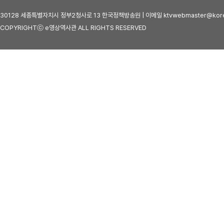
30128 세종특별자치시 정부2청사로 13 한국정책방송원 | 이메일 ktvwebmaster@kore
COPYRIGHTⓒ e영상역사관 ALL RIGHTS RESERVED