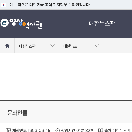
이 누리집은 대한민국 공식 전자정부 누리집입니다.
공식 누리집 주소 확인하기
대한뉴스관
go.kr 주소를 사용하는 누리집은 대한민국 정부기관이 관리하는 누리집입니다
이밖에 or.kr 또는 .kr등 다른 도메인 주소를 사용하고 있다면 아래 URL에
운영중인 공식 누리집보기
홈
대한뉴스관
대한뉴스
으
로
이
동
문화인물
제작연도
1993-09-15
상영시간
01분 32초
출처
대한뉴스 제 