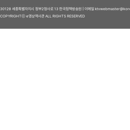
30128 세종특별자치시 정부2청사로 13 한국정책방송원 | 이메일 ktvwebmaster@kore
COPYRIGHTⓒ e영상역사관 ALL RIGHTS RESERVED