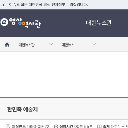
이 누리집은 대한민국 공식 전자정부 누리집입니다.
공식 누리집 주소 확인하기
대한뉴스관
go.kr 주소를 사용하는 누리집은 대한민국 정부기관이 관리하는 누리집입니다
이밖에 or.kr 또는 .kr등 다른 도메인 주소를 사용하고 있다면 아래 URL에
운영중인 공식 누리집보기
홈
대한뉴스관
대한뉴스
으
로
이
동
한민족 예술제
제작연도
1993-09-22
상영시간
00분 55초
출처
대한뉴스 제