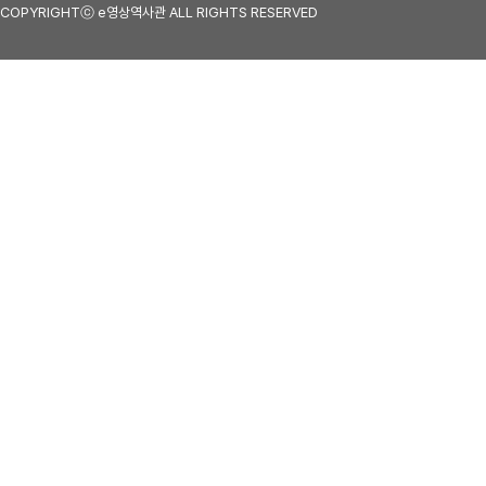
COPYRIGHTⓒ e영상역사관 ALL RIGHTS RESERVED