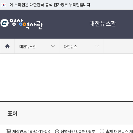
이 누리집은 대한민국 공식 전자정부 누리집입니다.
공식 누리집 주소 확인하기
대한뉴스관
go.kr 주소를 사용하는 누리집은 대한민국 정부기관이 관리하는 누리집입니다
이밖에 or.kr 또는 .kr등 다른 도메인 주소를 사용하고 있다면 아래 URL에
운영중인 공식 누리집보기
홈
대한뉴스관
대한뉴스
으
로
이
동
표어
제작연도
1994-11-03
상영시간
00분 06초
출처
대한뉴스 제