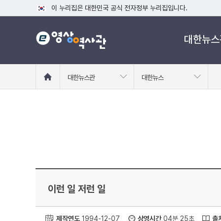
이 누리집은 대한민국 공식 전자정부 누리집입니다.
공식 누리집 주소 확인하기
대한뉴스
go.kr 주소를 사용하는 누리집은 대한민국 정부기관이 관리하는
이밖에 or.kr 또는 .kr등 다른 도메인 주소를 사용하고 있다면
운영중인 공식 누리집보기
홈
대한뉴스관
대한뉴스
으
로
이
동
이런 일 저런 일
제작연도
1994-12-07
상영시간
04분 25초
출