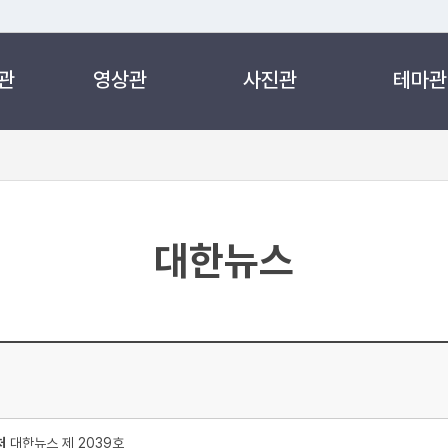
관
영상관
사진관
테마관
 누리집입니다.
 아래 URL에서 도메인 주소를 확인해 보세요
대한뉴스
처
대한뉴스 제 2039호