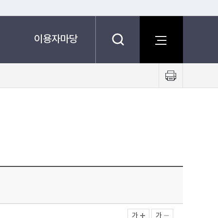
이용자마당
프
린
트
하
기
가
가