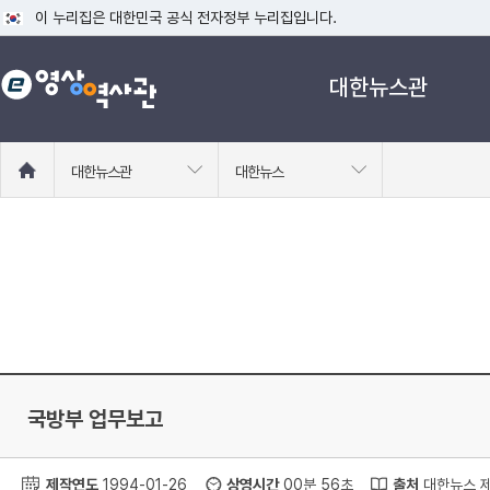
이 누리집은 대한민국 공식 전자정부 누리집입니다.
공식 누리집 주소 확인하기
대한뉴스관
go.kr 주소를 사용하는 누리집은 대한민국 정부기관이 관리하는 누리집입니다
이밖에 or.kr 또는 .kr등 다른 도메인 주소를 사용하고 있다면 아래 URL에
운영중인 공식 누리집보기
홈
대한뉴스관
대한뉴스
으
로
이
동
국방부 업무보고
제작연도
1994-01-26
상영시간
00분 56초
출처
대한뉴스 제