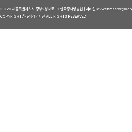
30128 세종특별자치시 정부2청사로 13 한국정책방송원 | 이메일 ktvwebmaster@kore
COPYRIGHTⓒ e영상역사관 ALL RIGHTS RESERVED