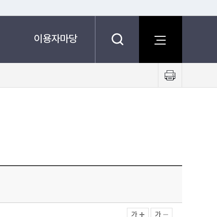
이용자마당
프
린
트
하
기
가
가