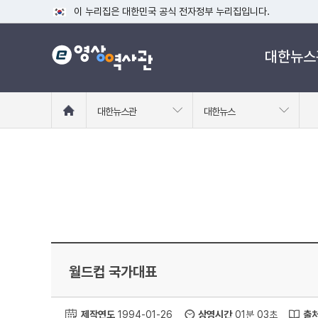
이 누리집은 대한민국 공식 전자정부 누리집입니다.
공식 누리집 주소 확인하기
대한뉴스
go.kr 주소를 사용하는 누리집은 대한민국 정부기관이 관리하는
이밖에 or.kr 또는 .kr등 다른 도메인 주소를 사용하고 있다면
운영중인 공식 누리집보기
홈
대한뉴스관
대한뉴스
으
로
이
동
월드컵 국가대표
제작연도
1994-01-26
상영시간
01분 03초
출