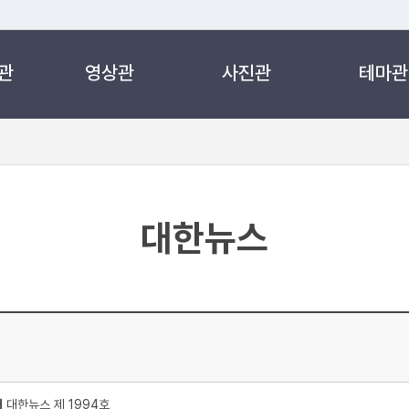
관
영상관
사진관
테마관
 누리집입니다.
 아래 URL에서 도메인 주소를 확인해 보세요
대한뉴스
처
대한뉴스 제 1994호