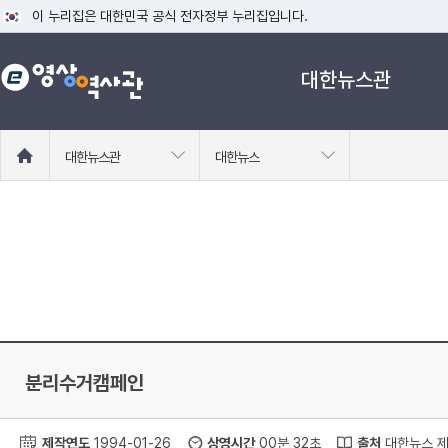
이 누리집은 대한민국 공식 전자정부 누리집입니다.
공식 누리집 주소 확인하기
대한뉴스관
go.kr 주소를 사용하는 누리집은 대한민국 정부기관이 관리하는 누리집입니다
이밖에 or.kr 또는 .kr등 다른 도메인 주소를 사용하고 있다면 아래 URL에
운영중인 공식 누리집보기
홈
대한뉴스관
대한뉴스
으
로
이
동
분리수거캠페인
제작연도
1994-01-26
상영시간
00분 32초
출처
대한뉴스 제