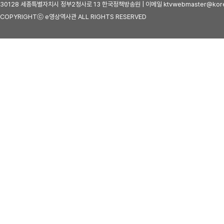
30128 세종특별자치시 정부2청사로 13 한국정책방송원 | 이메일 ktvwebmaster@kore
COPYRIGHTⓒ e영상역사관 ALL RIGHTS RESERVED