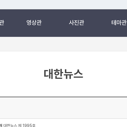
관
영상관
사진관
테마관
 누리집입니다.
 아래 URL에서 도메인 주소를 확인해 보세요
대한뉴스
처
대한뉴스 제 1995호