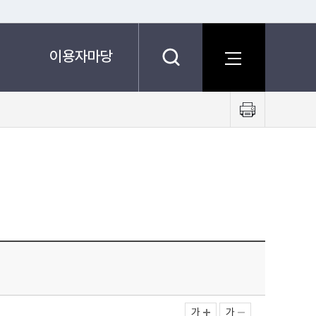
이용자마당
프
린
트
하
기
가
가