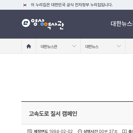
이 누리집은 대한민국 공식 전자정부 누리집입니다.
공식 누리집 주소 확인하기
대한뉴스
go.kr 주소를 사용하는 누리집은 대한민국 정부기관이 관리하는
이밖에 or.kr 또는 .kr등 다른 도메인 주소를 사용하고 있다면
운영중인 공식 누리집보기
홈
대한뉴스관
대한뉴스
으
로
이
동
고속도로 질서 캠페인
제작연도
1994-02-02
상영시간
00분 37초
출