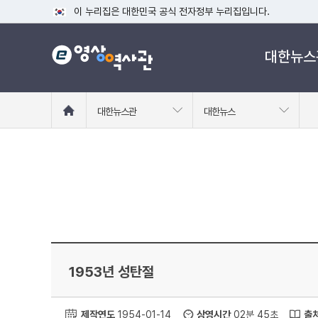
이 누리집은 대한민국 공식 전자정부 누리집입니다.
공식 누리집 주소 확인하기
대한뉴스
go.kr 주소를 사용하는 누리집은 대한민국 정부기관이 관리하는
이밖에 or.kr 또는 .kr등 다른 도메인 주소를 사용하고 있다면
운영중인 공식 누리집보기
홈
대한뉴스관
대한뉴스
으
로
이
동
1953년 성탄절
제작연도
1954-01-14
상영시간
02분 45초
출