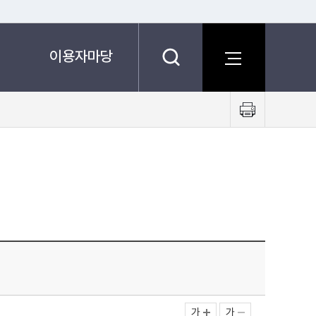
이용자마당
프
린
트
하
기
가
가