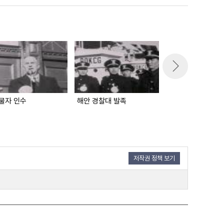
물자 인수
해안 경찰대 발족
경무대 소식
저작권 정책 보기