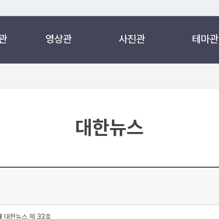
관
영상관
사진관
테마관
 누리집입니다.
 아래 URL에서 도메인 주소를 확인해 보세요
대한뉴스
처
대한뉴스 제 33호