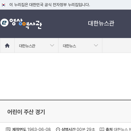
이 누리집은 대한민국 공식 전자정부 누리집입니다.
공식 누리집 주소 확인하기
대한뉴스관
go.kr 주소를 사용하는 누리집은 대한민국 정부기관이 관리하는 누리집입니다
이밖에 or.kr 또는 .kr등 다른 도메인 주소를 사용하고 있다면 아래 URL에
운영중인 공식 누리집보기
홈
대한뉴스관
대한뉴스
으
로
이
동
어린이 주산 경기
제작연도
1963-06-08
상영시간
00분 29초
출처
대한뉴스 제