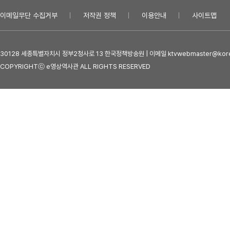
이메일무단 수집거부
저작권 정책
이용안내
사이트맵
30128 세종특별자치시 정부2청사로 13 한국정책방송원 | 이메일 ktvwebmaster@kore
COPYRIGHTⓒ e영상역사관 ALL RIGHTS RESERVED