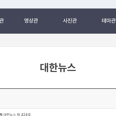
관
영상관
사진관
테마관
 누리집입니다.
 아래 URL에서 도메인 주소를 확인해 보세요
대한뉴스
처
대한뉴스 제 424호