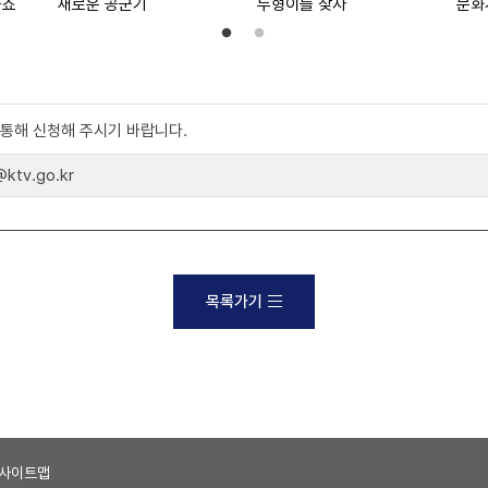
중쇼
새로운 공군기
두형이를 찾자
문화
)를 통해 신청해 주시기 바랍니다.
tv.go.kr
목록가기
사이트맵