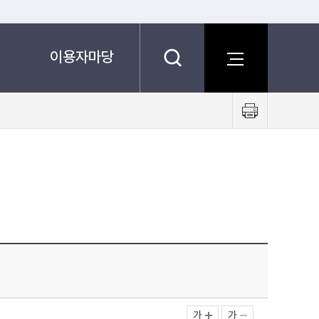
이용자마당
프
린
트
하
기
가
가