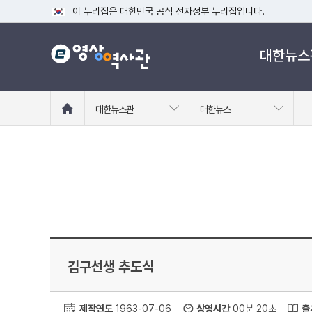
이 누리집은 대한민국 공식 전자정부 누리집입니다.
공식 누리집 주소 확인하기
대한뉴스
go.kr 주소를 사용하는 누리집은 대한민국 정부기관이 관리하는
이밖에 or.kr 또는 .kr등 다른 도메인 주소를 사용하고 있다면
운영중인 공식 누리집보기
홈
대한뉴스관
대한뉴스
으
로
이
동
김구선생 추도식
제작연도
1963-07-06
상영시간
00분 20초
출