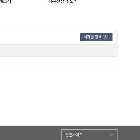
계소식
김구선생 추도식
건설의 새소식
저작권 정책 보기
관련사이트