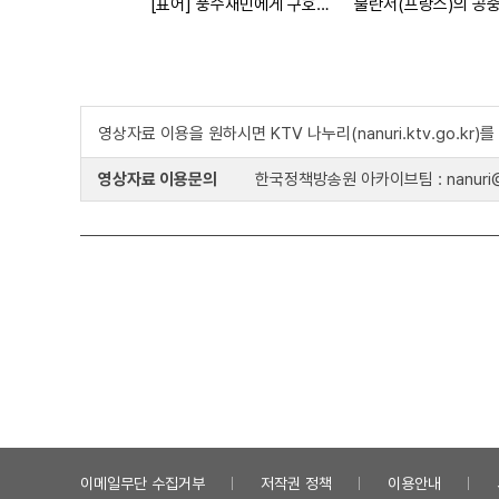
[표어] 풍수재민에게 구호품을 보냅시다
불란서(프랑스)의 공
영상자료 이용을 원하시면 KTV 나누리(nanuri.ktv.go.kr
영상자료 이용문의
한국정책방송원 아카이브팀 : nanuri@k
이메일무단 수집거부
저작권 정책
이용안내