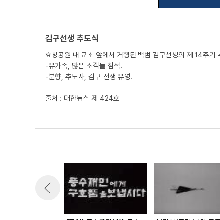
김구선생 추도식
효창공원 내 묘소 앞에서 거행된 백범 김구선생의 제 14주기 
-유가족, 많은 조객들 참석.
-분향, 추도사, 김구 선생 유영.
출처 : 대한뉴스 제 424호