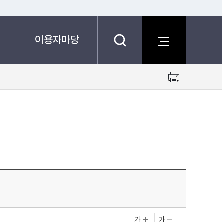
이용자마당
프
린
트
하
기
가
가