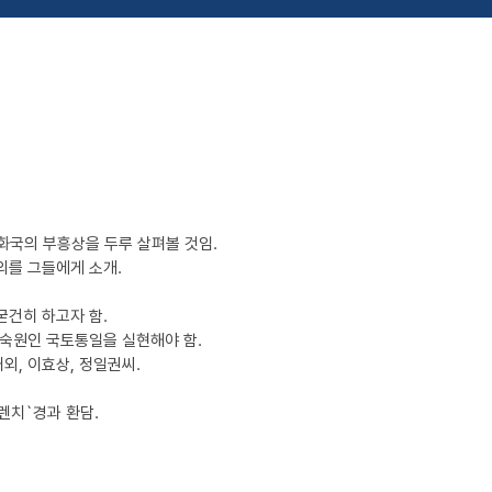
국의 부흥상을 두루 살펴볼 것임.
의를 그들에게 소개.
굳건히 하고자 함.
 숙원인 국토통일을 실현해야 함.
외, 이효상, 정일권씨.
렌치`경과 환담.