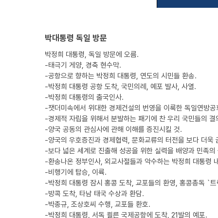
박대통령 독일 방문
박정희 대통령, 독일 방문에 오름.
-태극기 게양, 경축 현수막.
-공항으로 향하는 박정희 대통령, 연도의 시민들 환송.
-박정희 대통령 공항 도착, 국민의례, 예포 발사, 사열.
-박정희 대통령의 출국인사.
-잿더미속에서 위대한 경제건설의 번영을 이룩한 독일연방공화
-경제적 자립을 위해서 분발하는 패기에 찬 우리 국민들의 결
-양국 공동의 관심사에 관해 이해를 증진시킬 것.
-양국의 우호증진과 경제협력, 문화교류의 터전을 보다 더욱 
-보다 넓은 세계로 진출해 성공을 위한 실력을 배양과 민족의
-환송나온 정부인사, 외교사절들과 악수하는 박정희 대통령 내
-비행기에 탑승, 이륙.
-박정희 대통령 잠시 홍콩 도착, 교포들의 환영, 홍콩총독 `트
-방콕 도착, 타남 태국 수상과 환담.
-박종규, 조상호씨 수행, 교포들 환호.
-박정희 대통령, 서독 쾰른 국제공항에 도착, 21발의 예포.