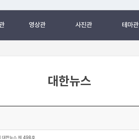
관
영상관
사진관
테마관
 누리집입니다.
 아래 URL에서 도메인 주소를 확인해 보세요
대한뉴스
처
대한뉴스 제 498호