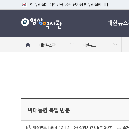
이 누리집은 대한민국 공식 전자정부 누리집입니다.
공식 누리집 주소 확인하기
대한뉴스
go.kr 주소를 사용하는 누리집은 대한민국 정부기관이 관리하는
이밖에 or.kr 또는 .kr등 다른 도메인 주소를 사용하고 있다면
운영중인 공식 누리집보기
홈
대한뉴스관
대한뉴스
으
로
이
동
박대통령 독일 방문
제작연도
1964-12-12
상영시간
05분 30초
출