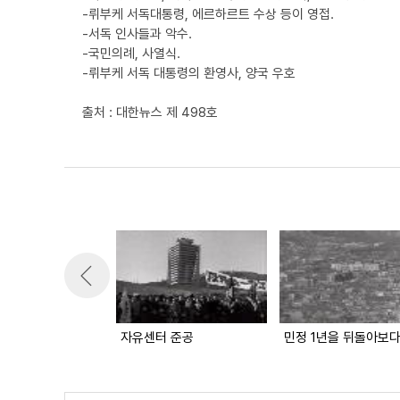
-뤼부케 서독대통령, 에르하르트 수상 등이 영접.
-서독 인사들과 악수.
-국민의례, 사열식.
-뤼부케 서독 대통령의 환영사, 양국 우호
출처 : 대한뉴스 제 498호
자유센터 준공
민정 1년을 뒤돌아보