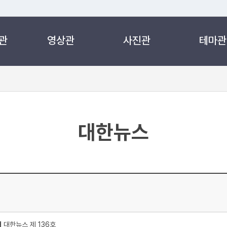
관
영상관
사진관
테마관
 누리집입니다.
 아래 URL에서 도메인 주소를 확인해 보세요
대한뉴스
처
대한뉴스 제 136호