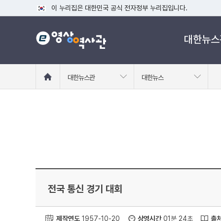
이 누리집은 대한민국 공식 전자정부 누리집입니다.
공식 누리집 주소 확인하기
대한뉴스
go.kr 주소를 사용하는 누리집은 대한민국 정부기관이 관리하는
이밖에 or.kr 또는 .kr등 다른 도메인 주소를 사용하고 있다면
운영중인 공식 누리집보기
홈
대한뉴스관
대한뉴스
으
로
이
동
전국 통신 경기 대회
제작연도
1957-10-20
상영시간
01분 24초
출