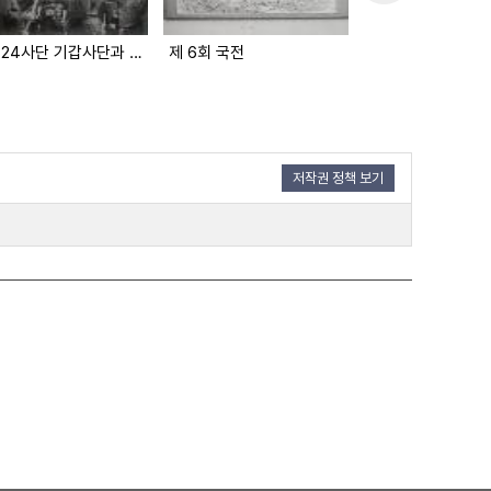
미 제24사단 기갑사단과 교체
제 6회 국전
월남한 청소년 기
저작권 정책 보기