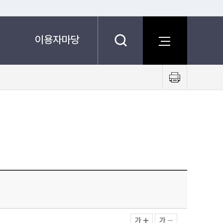
이용자마당
프
린
트
하
기
가
가