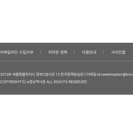
이메일무단 수집거부
저작권 정책
이용안내
사이트맵
30128 세종특별자치시 정부2청사로 13 한국정책방송원 | 이메일 ktvwebmaster@kore
COPYRIGHTⓒ e영상역사관 ALL RIGHTS RESERVED