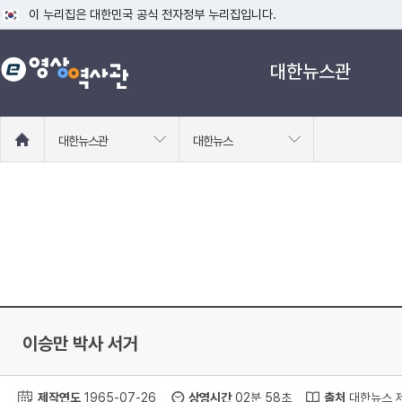
이 누리집은 대한민국 공식 전자정부 누리집입니다.
공식 누리집 주소 확인하기
대한뉴스관
go.kr 주소를 사용하는 누리집은 대한민국 정부기관이 관리하는 누리집입니다
이밖에 or.kr 또는 .kr등 다른 도메인 주소를 사용하고 있다면 아래 URL에
운영중인 공식 누리집보기
홈
대한뉴스관
대한뉴스
으
로
이
동
이승만 박사 서거
제작연도
1965-07-26
상영시간
02분 58초
출처
대한뉴스 제