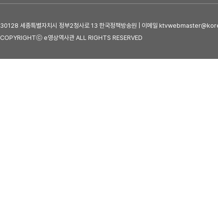
30128 세종특별자치시 정부2청사로 13 한국정책방송원 | 이메일 ktvwebmaster@kore
COPYRIGHTⓒ e영상역사관 ALL RIGHTS RESERVED