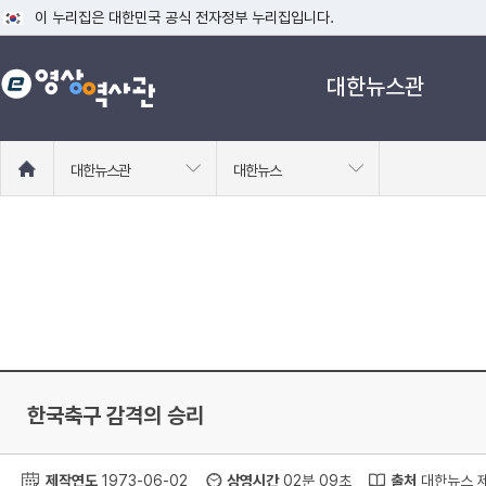
이 누리집은 대한민국 공식 전자정부 누리집입니다.
공식 누리집 주소 확인하기
대한뉴스관
go.kr 주소를 사용하는 누리집은 대한민국 정부기관이 관리하는 누리집입니다
이밖에 or.kr 또는 .kr등 다른 도메인 주소를 사용하고 있다면 아래 URL에
운영중인 공식 누리집보기
홈
대한뉴스관
대한뉴스
으
로
이
동
한국축구 감격의 승리
제작연도
1973-06-02
상영시간
02분 09초
출처
대한뉴스 제