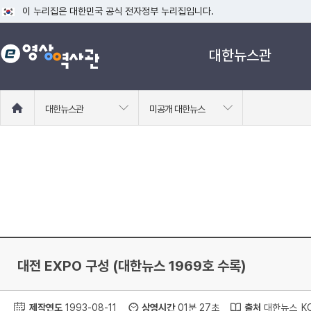
이 누리집은 대한민국 공식 전자정부 누리집입니다.
공식 누리집 주소 확인하기
대한뉴스관
go.kr 주소를 사용하는 누리집은 대한민국 정부기관이 관리하는 누리집입니다
이밖에 or.kr 또는 .kr등 다른 도메인 주소를 사용하고 있다면 아래 URL에
운영중인 공식 누리집보기
홈
대한뉴스관
미공개 대한뉴스
으
로
이
동
대전 EXPO 구성 (대한뉴스 1969호 수록)
제작연도
1993-08-11
상영시간
01분 27초
출처
대한뉴스_KC