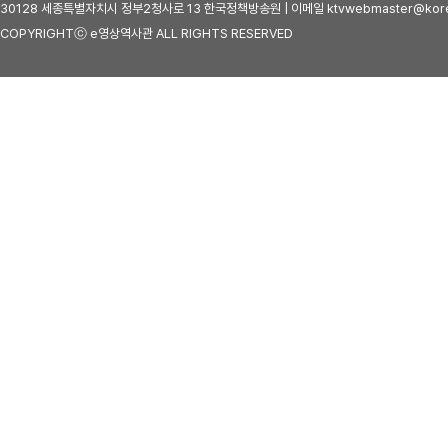
30128 세종특별자치시 정부2청사로 13 한국정책방송원 | 이메일 ktvwebmaster@kore
COPYRIGHTⓒ e영상역사관 ALL RIGHTS RESERVED