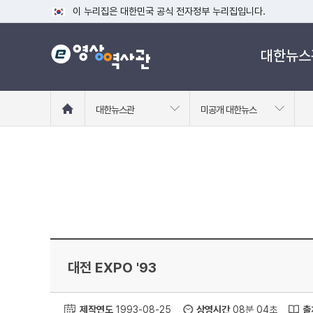
이 누리집은 대한민국 공식 전자정부 누리집입니다.
공식 누리집 주소 확인하기
대한뉴스
go.kr 주소를 사용하는 누리집은 대한민국 정부기관이 관리하는
이밖에 or.kr 또는 .kr등 다른 도메인 주소를 사용하고 있다면
운영중인 공식 누리집보기
홈
대한뉴스관
미공개 대한뉴스
으
로
이
동
대전 EXPO '93
제작연도
1993-08-25
상영시간
08분 04초
출