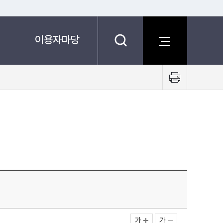
이용자마당
프
린
트
하
기
가
가