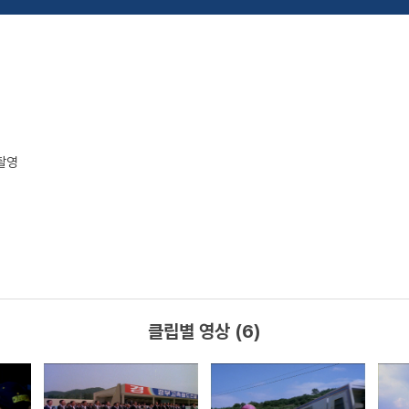
공촬영
클립별 영상 (6)