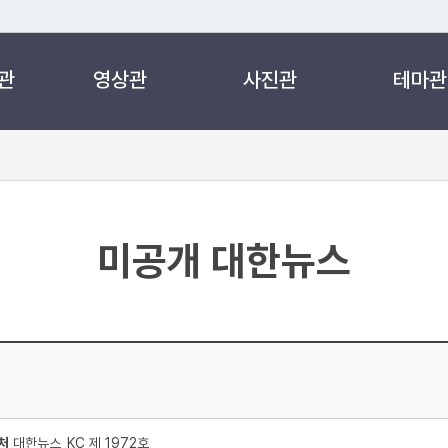
관
영상관
사진관
테마관
 누리집입니다.
 아래 URL에서 도메인 주소를 확인해 보세요
미공개 대한뉴스
처
대한뉴스_KC 제 1972호