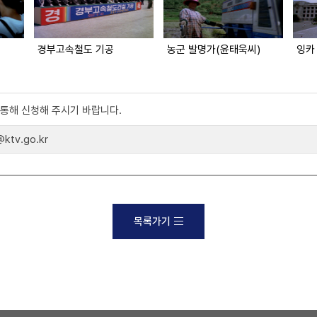
경부고속철도 기공
농군 발명가(윤태욱씨)
잉카
)를 통해 신청해 주시기 바랍니다.
tv.go.kr
목록가기