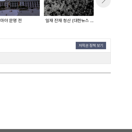
 마야 문명 전
일재 잔재 청산 (대한뉴스 1971호 수록)
저작권 정책 보기