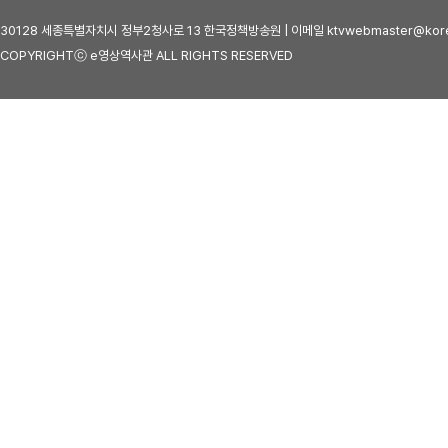
30128 세종특별자치시 정부2청사로 13 한국정책방송원 | 이메일 ktvwebmaster@kore
COPYRIGHTⓒ e영상역사관 ALL RIGHTS RESERVED