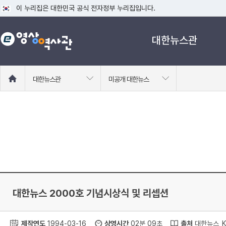
이 누리집은 대한민국 공식 전자정부 누리집입니다.
공식 누리집 주소 확인하기
대한뉴스관
go.kr 주소를 사용하는 누리집은 대한민국 정부기관이 관리하는 누리집입니다
이밖에 or.kr 또는 .kr등 다른 도메인 주소를 사용하고 있다면 아래 URL에
운영중인 공식 누리집보기
홈
대한뉴스관
미공개 대한뉴스
으
로
이
동
대한뉴스 2000호 기념시상식 및 리셉션
제작연도
1994-03-16
상영시간
02분 09초
출처
대한뉴스_KC