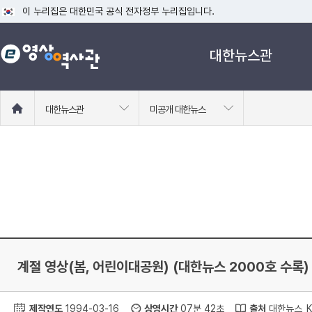
이 누리집은 대한민국 공식 전자정부 누리집입니다.
공식 누리집 주소 확인하기
대한뉴스관
go.kr 주소를 사용하는 누리집은 대한민국 정부기관이 관리하는 누리집입니다
이밖에 or.kr 또는 .kr등 다른 도메인 주소를 사용하고 있다면 아래 URL에
운영중인 공식 누리집보기
홈
대한뉴스관
미공개 대한뉴스
으
로
이
동
계절 영상(봄, 어린이대공원) (대한뉴스 2000호 수록)
제작연도
1994-03-16
상영시간
07분 42초
출처
대한뉴스_KC