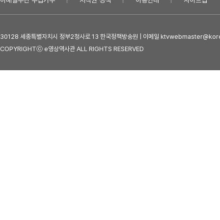
이메일무단 수집거부
저작권 정책
이용안내
사이트맵
30128 세종특별자치시 정부2청사로 13 한국정책방송원 | 이메일 ktvwebmaster@kore
COPYRIGHTⓒ e영상역사관 ALL RIGHTS RESERVED