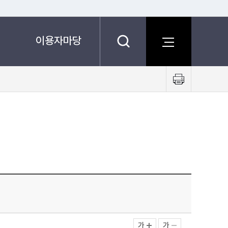
이용자마당
프
린
트
하
기
가
가