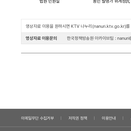
법원 민원실
농민 발명가 위계성氏
영상자료 이용을 원하시면 KTV 나누리(nanuri.ktv.go.kr
영상자료 이용문의
한국정책방송원 아카이브팀 : nanuri@k
이메일무단 수집거부
저작권 정책
이용안내