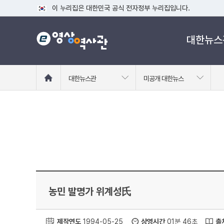
이 누리집은 대한민국 공식 전자정부 누리집입니다.
공식 누리집 주소 확인하기
대한뉴스
go.kr 주소를 사용하는 누리집은 대한민국 정부기관이 관리하는
이밖에 or.kr 또는 .kr등 다른 도메인 주소를 사용하고 있다면
운영중인 공식 누리집보기
홈
대한뉴스관
미공개 대한뉴스
으
로
이
동
농민 발명가 위계성氏
제작연도
1994-05-25
상영시간
01분 46초
출