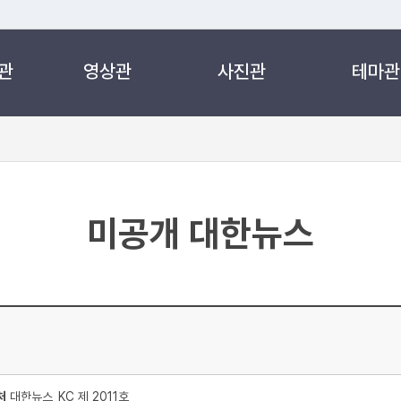
관
영상관
사진관
테마관
 누리집입니다.
 아래 URL에서 도메인 주소를 확인해 보세요
미공개 대한뉴스
처
대한뉴스_KC 제 2011호