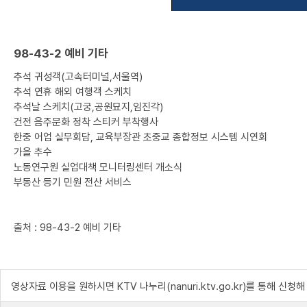
98-43-2 예비 기타
추석 귀성객(고속터미널,서울역)
추석 연휴 해외 여행객 스케치
추석날 스케치(고궁,공원묘지,임진각)
건전 음주문화 정착 스티커 부착행사
한중 어업 실무회담, 교육부장관 초중교 종합정보 시스템 시연회
가을 추수
노동연구원 실업대책 모니터링센터 개소식
부동산 등기 민원 전산 서비스
출처 : 98-43-2 예비 기타
영상자료 이용을 원하시면 KTV 나누리(nanuri.ktv.go.kr)를 통해 신청