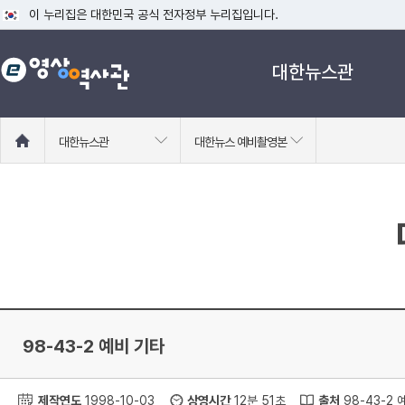
이 누리집은 대한민국 공식 전자정부 누리집입니다.
공식 누리집 주소 확인하기
대한뉴스관
go.kr 주소를 사용하는 누리집은 대한민국 정부기관이 관리하는 누리집입니다
이밖에 or.kr 또는 .kr등 다른 도메인 주소를 사용하고 있다면 아래 URL에
운영중인 공식 누리집보기
홈
대한뉴스관
대한뉴스 예비촬영본
으
로
이
동
98-43-2 예비 기타
제작연도
1998-10-03
상영시간
12분 51초
출처
98-43-2 