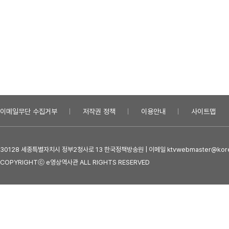
이메일무단 수집거부
저작권 정책
이용안내
사이트맵
30128 세종특별자치시 정부2청사로 13 한국정책방송원 | 이메일 ktvwebmaster@kore
COPYRIGHTⓒ e영상역사관 ALL RIGHTS RESERVED