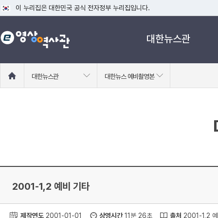
이 누리집은 대한민국 공식 전자정부 누리집입니다.
공식 누리집 주소 확인하기
대한뉴스관
go.kr 주소를 사용하는 누리집은 대한민국 정부기관이 관리하는 누리집입니다
이밖에 or.kr 또는 .kr등 다른 도메인 주소를 사용하고 있다면 아래 URL에
운영중인 공식 누리집보기
홈
대한뉴스관
대한뉴스 예비촬영본
으
로
이
동
2001-1,2 예비 기타
제작연도
2001-01-01
상영시간
11분 26초
출처
2001-1,2 