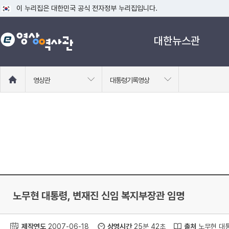
이 누리집은 대한민국 공식 전자정부 누리집입니다.
공식 누리집 주소 확인하기
대한뉴스관
go.kr 주소를 사용하는 누리집은 대한민국 정부기관이 관리하는 누리집입니다
이밖에 or.kr 또는 .kr등 다른 도메인 주소를 사용하고 있다면 아래 URL에
운영중인 공식 누리집보기
홈
영상관
대통령기록영상
으
로
이
동
노무현 대통령, 변재진 신임 복지부장관 임명
제작연도
2007-06-18
상영시간
25분 42초
출처
노무현 대통