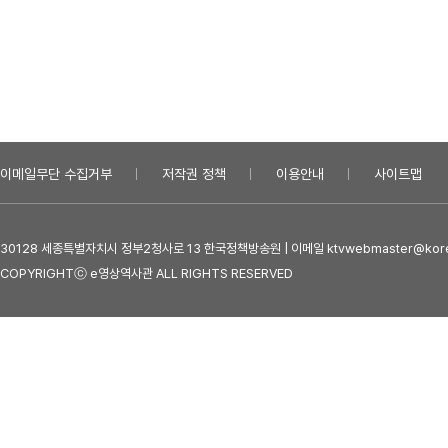
이메일무단 수집거부
저작권 정책
이용안내
사이트맵
30128 세종특별자치시 정부2청사로 13 한국정책방송원 | 이메일 ktvwebmaster@kore
COPYRIGHTⓒ e영상역사관 ALL RIGHTS RESERVED