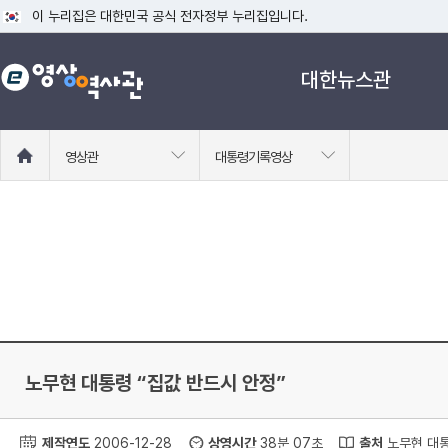
이 누리집은 대한민국 공식 전자정부 누리집입니다.
공식 누리집 주소 확인하기
대한뉴스관
go.kr 주소를 사용하는 누리집은 대한민국 정부기관이 관리하는 누리집입니다
이밖에 or.kr 또는 .kr등 다른 도메인 주소를 사용하고 있다면 아래 URL에
운영중인 공식 누리집보기
홈
영상관
대통령기록영상
으
로
이
동
노무현 대통령 “집값 반드시 안정”
제작연도
2006-12-28
상영시간
38분 07초
출처
노무현 대통