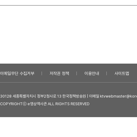
이메일무단 수집거부
저작권 정책
이용안내
사이트맵
30128 세종특별자치시 정부2청사로 13 한국정책방송원 | 이메일 ktvwebmaster@kore
COPYRIGHTⓒ e영상역사관 ALL RIGHTS RESERVED