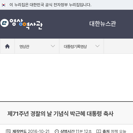
이 누리집은 대한민국 공식 전자정부 누리집입니다.
공식 누리집 주소 확인하기
대한뉴스관
go.kr 주소를 사용하는 누리집은 대한민국 정부기관이 관리하는 누리집입니다
이밖에 or.kr 또는 .kr등 다른 도메인 주소를 사용하고 있다면 아래 URL에
운영중인 공식 누리집보기
홈
영상관
대통령기록영상
으
로
이
동
제71주년 경찰의 날 기념식 박근혜 대통령 축사
제작연도
2016-10-21
상영시간
11분 12초
출처
정책 오늘