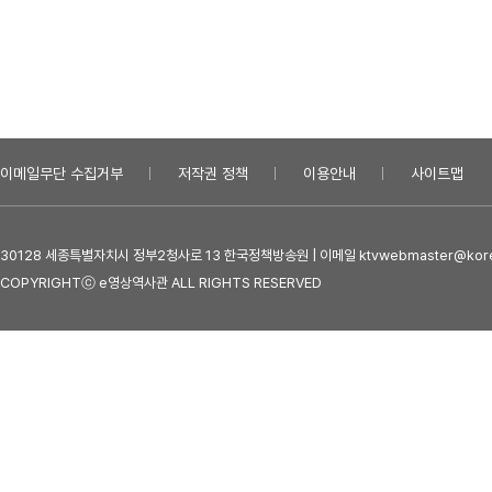
이메일무단 수집거부
저작권 정책
이용안내
사이트맵
30128 세종특별자치시 정부2청사로 13 한국정책방송원 | 이메일 ktvwebmaster@kore
COPYRIGHTⓒ e영상역사관 ALL RIGHTS RESERVED