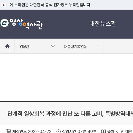
이 누리집은 대한민국 공식 전자정부 누리집입니다.
공식 누리집 주소 확인하기
대한뉴스관
go.kr 주소를 사용하는 누리집은 대한민국 정부기관이 관리하는 누리집입니다
이밖에 or.kr 또는 .kr등 다른 도메인 주소를 사용하고 있다면 아래 URL에
운영중인 공식 누리집보기
홈
영상관
대통령기록영상
으
로
이
동
단계적 일상회복 과정에 만난 또 다른 고비, 특별방역대
제작연도
2022-04-22
상영시간
07분 40초
출처
KTV, 대