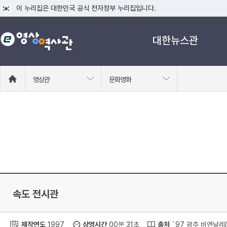
이 누리집은 대한민국 공식 전자정부 누리집입니다.
공식 누리집 주소 확인하기
대한뉴스관
go.kr 주소를 사용하는 누리집은 대한민국 정부기관이 관리하는 누리집입니다
이밖에 or.kr 또는 .kr등 다른 도메인 주소를 사용하고 있다면 아래 URL에
운영중인 공식 누리집보기
홈
영상관
문화영화
으
로
이
동
속도 전시관
제작연도
1997
상영시간
00분 31초
출처
`97 광주 비엔날레(97