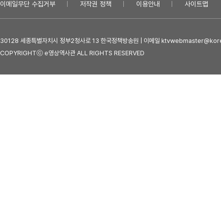
이메일무단 수집거부
저작권 정책
이용안내
사이트맵
30128 세종특별자치시 정부2청사로 13 한국정책방송원 | 이메일 ktvwebmaster@kore
COPYRIGHTⓒ e영상역사관 ALL RIGHTS RESERVED