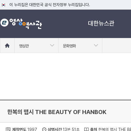
이 누리집은 대한민국 공식 전자정부 누리집입니다.
공식 누리집 주소 확인하기
대한뉴스관
go.kr 주소를 사용하는 누리집은 대한민국 정부기관이 관리하는 누리집입니다
이밖에 or.kr 또는 .kr등 다른 도메인 주소를 사용하고 있다면 아래 URL에
운영중인 공식 누리집보기
홈
영상관
문화영화
으
로
이
동
한복의 맵시 THE BEAUTY OF HANBOK
제작연도
1997
상영시간
13분 51초
출처
한복의 맵시 THE BE