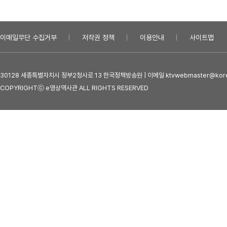
이메일무단 수집거부
저작권 정책
이용안내
사이트맵
30128 세종특별자치시 정부2청사로 13 한국정책방송원 | 이메일 ktvwebmaster@kore
COPYRIGHTⓒ e영상역사관 ALL RIGHTS RESERVED