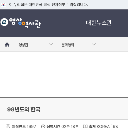
이 누리집은 대한민국 공식 전자정부 누리집입니다.
공식 누리집 주소 확인하기
대한뉴스관
go.kr 주소를 사용하는 누리집은 대한민국 정부기관이 관리하는 누리집입니다
이밖에 or.kr 또는 .kr등 다른 도메인 주소를 사용하고 있다면 아래 URL에
운영중인 공식 누리집보기
홈
영상관
문화영화
으
로
이
동
98년도의 한국
제작연도
1997
상영시간
02분 18초
출처
KOREA `98