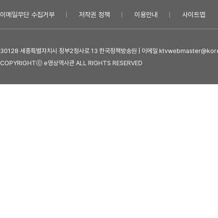
이메일무단 수집거부
저작권 정책
이용안내
사이트맵
30128 세종특별자치시 정부2청사로 13 한국정책방송원 | 이메일 ktvwebmaster@kore
COPYRIGHTⓒ e영상역사관 ALL RIGHTS RESERVED