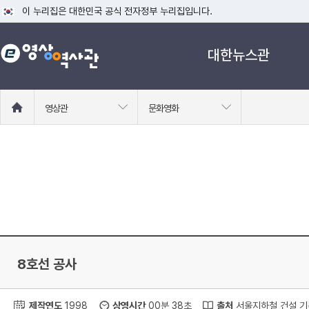
이 누리집은 대한민국 공식 전자정부 누리집입니다.
공식 누리집 주소 확인하기
대한뉴스관
go.kr 주소를 사용하는 누리집은 대한민국 정부기관이 관리하는 누리집입니다
이밖에 or.kr 또는 .kr등 다른 도메인 주소를 사용하고 있다면 아래 URL에
운영중인 공식 누리집보기
홈
영상관
문화영화
으
로
이
동
8호선 공사
제작연도
1998
상영시간
00분 38초
출처
서울지하철 건설 기록