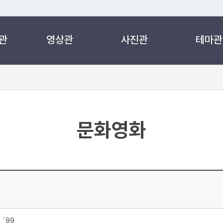
관
영상관
사진관
테마관
 누리집입니다.
 아래 URL에서 도메인 주소를 확인해 보세요
문화영화
 `99