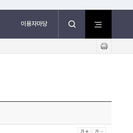
이용자마당
프
린
트
하
기
가
가