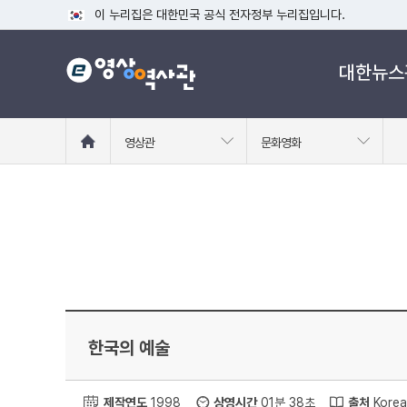
이 누리집은 대한민국 공식 전자정부 누리집입니다.
공식 누리집 주소 확인하기
대한뉴스
go.kr 주소를 사용하는 누리집은 대한민국 정부기관이 관리하는
이밖에 or.kr 또는 .kr등 다른 도메인 주소를 사용하고 있다면
운영중인 공식 누리집보기
홈
영상관
문화영화
으
로
이
동
한국의 예술
제작연도
1998
상영시간
01분 38초
출처
Korea