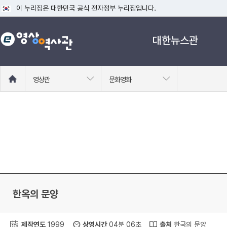
이 누리집은 대한민국 공식 전자정부 누리집입니다.
공식 누리집 주소 확인하기
대한뉴스관
go.kr 주소를 사용하는 누리집은 대한민국 정부기관이 관리하는 누리집입니다
이밖에 or.kr 또는 .kr등 다른 도메인 주소를 사용하고 있다면 아래 URL에
운영중인 공식 누리집보기
홈
영상관
문화영화
으
로
이
동
한옥의 문양
제작연도
1999
상영시간
04분 06초
출처
한국의 문양