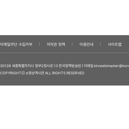
이메일무단 수집거부
저작권 정책
이용안내
사이트맵
30128 세종특별자치시 정부2청사로 13 한국정책방송원 | 이메일 ktvwebmaster@kore
COPYRIGHTⓒ e영상역사관 ALL RIGHTS RESERVED