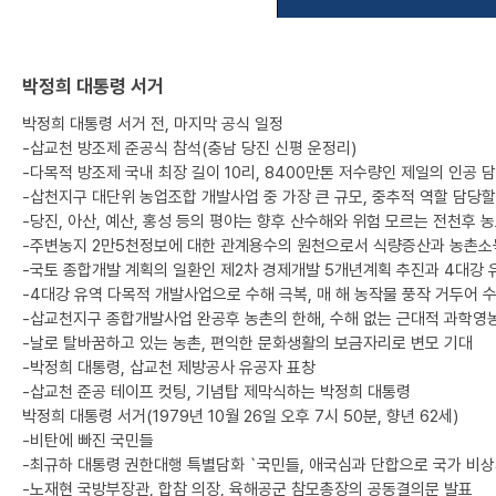
박정희 대통령 서거
박정희 대통령 서거 전, 마지막 공식 일정
-삽교천 방조제 준공식 참석(충남 당진 신평 운정리)
-다목적 방조제 국내 최장 길이 10리, 8400만톤 저수량인 제일의 인공 
-삽천지구 대단위 농업조합 개발사업 중 가장 큰 규모, 중추적 역할 담당할
-당진, 아산, 예산, 홍성 등의 평야는 향후 산수해와 위험 모르는 전천후 
-주변농지 2만5천정보에 대한 관계용수의 원천으로서 식량증산과 농촌소득
-국토 종합개발 계획의 일환인 제2차 경제개발 5개년계획 추진과 4대강 
-4대강 유역 다목적 개발사업으로 수해 극복, 매 해 농작물 풍작 거두어 
-삽교천지구 종합개발사업 완공후 농촌의 한해, 수해 없는 근대적 과학영농
-날로 탈바꿈하고 있는 농촌, 편익한 문화생활의 보금자리로 변모 기대
-박정희 대통령, 삽교천 제방공사 유공자 표창
-삽교천 준공 테이프 컷팅, 기념탑 제막식하는 박정희 대통령
박정희 대통령 서거(1979년 10월 26일 오후 7시 50분, 향년 62세)
-비탄에 빠진 국민들
-최규하 대통령 권한대행 특별담화 `국민들, 애국심과 단합으로 국가 비상
-노재현 국방부장관, 합참 의장, 육해공군 참모총장의 공동결의문 발표