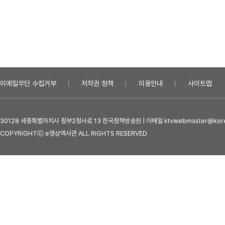
이메일무단 수집거부
저작권 정책
이용안내
사이트맵
30128 세종특별자치시 정부2청사로 13 한국정책방송원 | 이메일 ktvwebmaster@kore
COPYRIGHTⓒ e영상역사관 ALL RIGHTS RESERVED