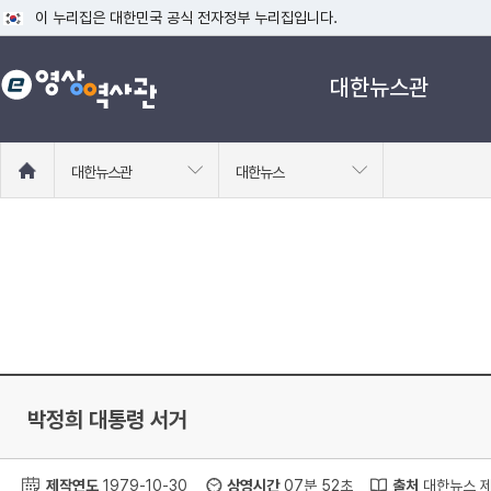
이 누리집은 대한민국 공식 전자정부 누리집입니다.
공식 누리집 주소 확인하기
대한뉴스관
go.kr 주소를 사용하는 누리집은 대한민국 정부기관이 관리하는 누리집입니다
이밖에 or.kr 또는 .kr등 다른 도메인 주소를 사용하고 있다면 아래 URL에
운영중인 공식 누리집보기
홈
대한뉴스관
대한뉴스
으
로
이
동
박정희 대통령 서거
제작연도
1979-10-30
상영시간
07분 52초
출처
대한뉴스 제 