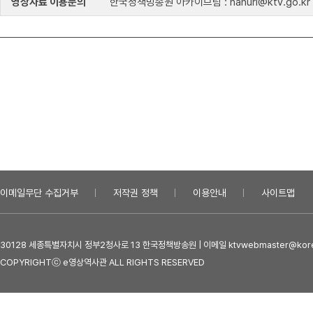
영상자료 이용문의
한국정책방송원 아카이브팀 : nanuri@ktv.go.kr
이메일무단 수집거부
저작권 정책
이용안내
사이트맵
30128 세종특별자치시 정부2청사로 13 한국정책방송원 | 이메일 ktvwebmaster@kore
COPYRIGHTⓒ e영상역사관 ALL RIGHTS RESERVED