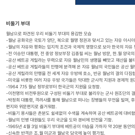
비둘기 부대
월남으로 파견된 우리 비둘기 부대의 용감한 모습
-월남 공화국은 국토가 양단, 북으로 월맹 정권과 맞서고 있는 자유 아시아
-월남의 자유와 평화는 입지적 조건과 국제적 영향으로 보아 한국의 자유 
-전 이승만 대통령, 전 중앙 정보부장 김종필 씨는 월남 방문, 한.월 양국의
-공산 베트공 게릴라는 무력으로 자유 월남민의 생명을 빼앗고 재산을 불태
-공산 베트공 게릴라들의 만행에 분격해 온 자유 월남의 국민들은 공산 월
-공산 게릴라의 만행을 전 세계 자유 우방에 호소, 반공 월남의 결의 다짐함
-미국을 비롯한 여러 자유 우방 국가들은 막대한 군사적 지원과 경제적 원
-1964 7.15 월남 정부로부터 한국군의 지원을 요청함.
-이천명의 비전투원으로 구성된 비둘기 부대로 불리우는 군사 원조단의 결
-박정희 대통령, 격려사를 통해 월남으로 떠나는 장병들의 무언을 빌며, 
편지와 위문편지로 즐거워함.
-비둘기 용사들은 촌분도 쉴새없이 수색을 계속하며 공산 베트공에 대비함
-월남의 민병 대원들도 우리 국군을 도와 경비에 만전을 기함.
-1965년 4월 3일 비둘기 부대에 베트공이 야습을 가하자 약 20분 동안의
-신속한 반격은 조.월 미군과 월남국 당국에 높이 평가됨.