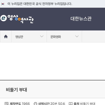
이 누리집은 대한민국 공식 전자정부 누리집입니다.
공식 누리집 주소 확인하기
대한뉴스관
go.kr 주소를 사용하는 누리집은 대한민국 정부기관이 관리하는 누리집입니다
이밖에 or.kr 또는 .kr등 다른 도메인 주소를 사용하고 있다면 아래 URL에
운영중인 공식 누리집보기
홈
영상관
문화영화
으
로
이
동
비둘기 부대
제작연도
1966
상영시간
20분 50초
출처
비둘기 부대