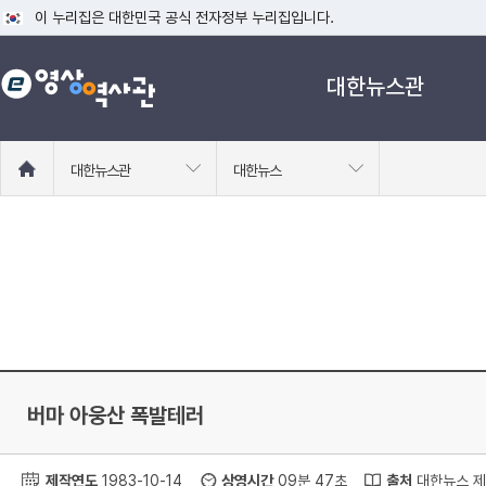
이 누리집은 대한민국 공식 전자정부 누리집입니다.
공식 누리집 주소 확인하기
대한뉴스관
go.kr 주소를 사용하는 누리집은 대한민국 정부기관이 관리하는 누리집입니다
이밖에 or.kr 또는 .kr등 다른 도메인 주소를 사용하고 있다면 아래 URL에
운영중인 공식 누리집보기
홈
대한뉴스관
대한뉴스
으
로
이
동
버마 아웅산 폭발테러
제작연도
1983-10-14
상영시간
09분 47초
출처
대한뉴스 제