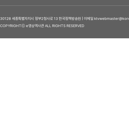
30128 세종특별자치시 정부2청사로 13 한국정책방송원 | 이메일 ktvwebmaster@kore
COPYRIGHTⓒ e영상역사관 ALL RIGHTS RESERVED