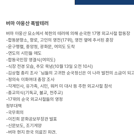
버마 아웅산 폭발테러
버마 아웅산 묘소에서 북한의 테러에 의해 순국한 17명 외교사절 합동장
-합동분향소, 향로, 고인의 영전(17위), 영전 옆에 추서된 훈장
-운구행렬, 중앙청, 광화문, 여의도 도착
-연도의 시민들 애도
-합동국민장 영결식(여의도)
-식장 전경 모습, 추모 묵념(10월 13일 오전 10시)
-김상협 총리 조사 `님들의 고귀한 순국정신은 이 나라 발전의 소금이 되고
-정의숙 이화여대 총장 조사
-각계인사, 유가족, 시민, 워커 미 대사 등 주한 외교사절 참석
-종교의식(기독교, 불교, 천주교)
-17위의 순국 외교사절들의 영정
정부대책
-국무회의
-이진희 문화공보부장관 발표
-신문보도, 조기게양
-버마 현지 한국 의료진 파견,