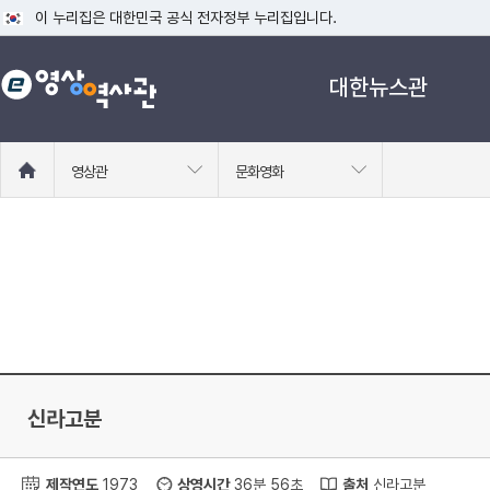
이 누리집은 대한민국 공식 전자정부 누리집입니다.
공식 누리집 주소 확인하기
대한뉴스관
go.kr 주소를 사용하는 누리집은 대한민국 정부기관이 관리하는 누리집입니다
이밖에 or.kr 또는 .kr등 다른 도메인 주소를 사용하고 있다면 아래 URL에
운영중인 공식 누리집보기
홈
영상관
문화영화
으
로
이
동
신라고분
제작연도
1973
상영시간
36분 56초
출처
신라고분