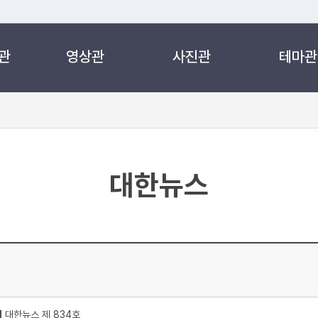
관
영상관
사진관
테마관
 누리집입니다.
 아래 URL에서 도메인 주소를 확인해 보세요
대한뉴스
처
대한뉴스 제 834호