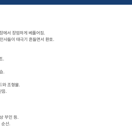
 광장에서 장엄하게 베풀어짐.
 인사들이 태극기 흔들면서 환호.
조.
습.
드와 조형물.
받음.
상 부인 등.
 순산.