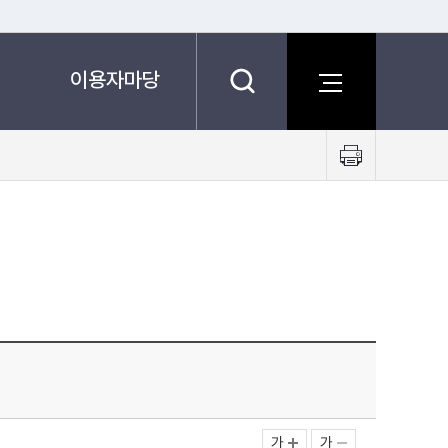
이용자마당
프
린
트
하
기
가
가