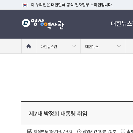
이 누리집은 대한민국 공식 전자정부 누리집입니다.
공식 누리집 주소 확인하기
대한뉴스
go.kr 주소를 사용하는 누리집은 대한민국 정부기관이 관리하는
이밖에 or.kr 또는 .kr등 다른 도메인 주소를 사용하고 있다면
운영중인 공식 누리집보기
홈
대한뉴스관
대한뉴스
으
로
이
동
제7대 박정희 대통령 취임
제작연도
1971-07-03
상영시간
10분 20초
출