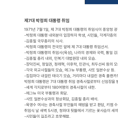
제7대 박정희 대통령 취임
1971년 7월 1일, 제 7대 박정희 대통령의 취임식이 중앙청
-박정희 대통령 내외분이 입장하자 학생, 시민들, 각계각층의
-김종필 국무총리의 식사.
-박정희 대통령의 전국민 앞에 제 7대 대통령 취임선서.
-박정희 대통령의 취임사(육성), 나라의 경제와 국력, 통일 강
-김종필 총리 내외, 민복기 대법원장 내외 모습.
-장덕진씨, 정일권, 정래혁, 이후락, 민관식, 최두선씨 등의 모
-각국 외교사절들의 모습, 에그뉴 부통령, 사또 일본수상 등.
-집집마다 내걸린 태극기 모습, 거리마다 내걸린 경축 플랜카
박정희 대통령은 7대 대통령 취임 경축사절로부터 신임장을 
-세계 각지로부터 180여명의 경축사절이 내한.
-에그뉴 미국 부통령과 회담.
-사또 일본수상과의 정상회담, 김종필 총리 배석.
-육영수 여사는 경축사절 부인들의 예방을 받고 환담, 키엠 수
취임식 날 새벽 5시경, 청와대 뒷뜰에서 기르는 꽃사슴이 새끼
-시민들이 길조라고 흐뭇해함.