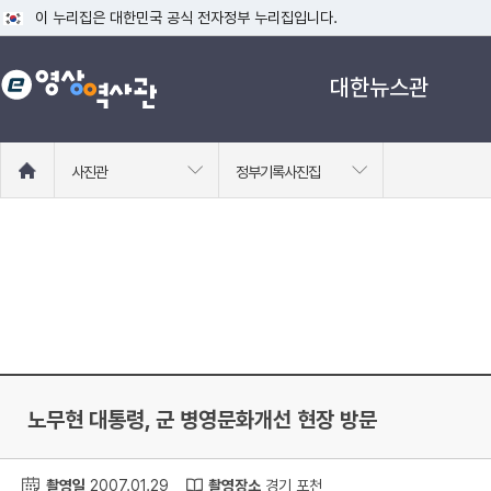
이 누리집은 대한민국 공식 전자정부 누리집입니다.
공식 누리집 주소 확인하기
대한뉴스관
go.kr 주소를 사용하는 누리집은 대한민국 정부기관이 관리하는 누리집입니다
이밖에 or.kr 또는 .kr등 다른 도메인 주소를 사용하고 있다면 아래 URL에
운영중인 공식 누리집보기
홈
사진관
정부기록사진집
으
로
이
동
노무현 대통령, 군 병영문화개선 현장 방문
촬영일
2007.01.29
촬영장소
경기 포천