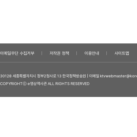
이메일무단 수집거부
저작권 정책
이용안내
사이트맵
30128 세종특별자치시 정부2청사로 13 한국정책방송원 | 이메일 ktvwebmaster@kore
COPYRIGHTⓒ e영상역사관 ALL RIGHTS RESERVED