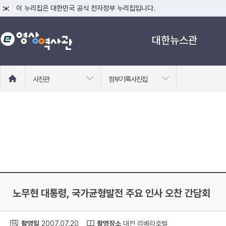
이 누리집은 대한민국 공식 전자정부 누리집입니다.
공식 누리집 주소 확인하기
대한뉴스관
go.kr 주소를 사용하는 누리집은 대한민국 정부기관이 관리하는 누리집입니다
이밖에 or.kr 또는 .kr등 다른 도메인 주소를 사용하고 있다면 아래 URL에
운영중인 공식 누리집보기
홈
사진관
정부기록사진집
으
로
이
동
노무현 대통령, 국가균형발전 주요 인사 오찬 간담회
촬영일
2007.07.20
촬영장소
대전 리베라호텔