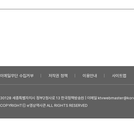
이메일무단 수집거부
저작권 정책
이용안내
사이트맵
30128 세종특별자치시 정부2청사로 13 한국정책방송원 | 이메일 ktvwebmaster@kore
COPYRIGHTⓒ e영상역사관 ALL RIGHTS RESERVED