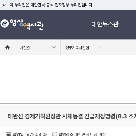
이 누리집은 대한민국 공식 전자정부 누리집입니다.
공식 누리집 주소 확인하기
대한뉴스관
go.kr 주소를 사용하는 누리집은 대한민국 정부기관이 관리하는 누리집입니다
이밖에 or.kr 또는 .kr등 다른 도메인 주소를 사용하고 있다면 아래 URL에
운영중인 공식 누리집보기
홈
사진관
정부기록사진집
으
로
이
동
태완선 경제기획원장관 사채동결 긴급재정명령(8.3 조
촬영일
1972.08.03
촬영장소
대한민국 미상 미상