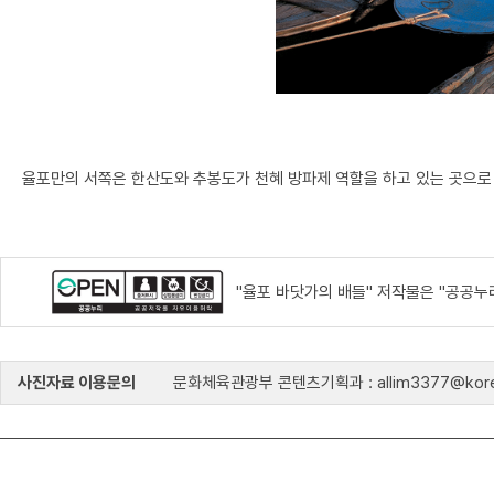
율포만의 서쪽은 한산도와 추봉도가 천혜 방파제 역할을 하고 있는 곳으로
"율포 바닷가의 배들" 저작물은 "공공누
사진자료 이용문의
문화체육관광부 콘텐츠기획과 : allim3377@kore