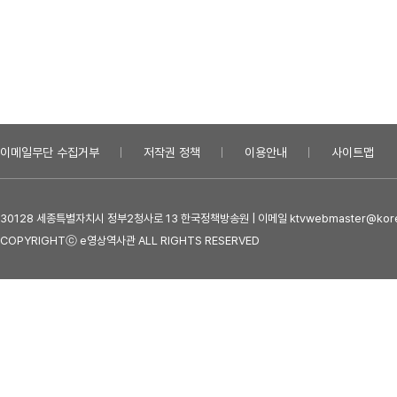
이메일무단 수집거부
저작권 정책
이용안내
사이트맵
30128 세종특별자치시 정부2청사로 13 한국정책방송원 | 이메일 ktvwebmaster@kore
COPYRIGHTⓒ e영상역사관 ALL RIGHTS RESERVED