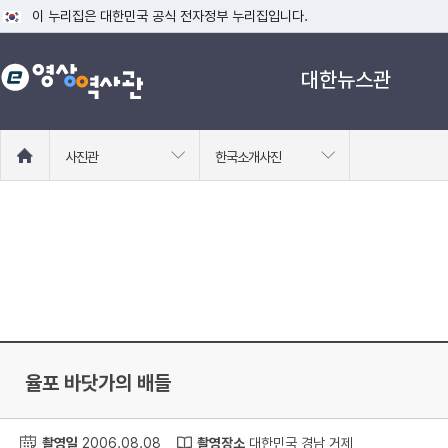
이 누리집은 대한민국 공식 전자정부 누리집입니다.
공식 누리집 주소 확인하기
대한뉴스관
go.kr 주소를 사용하는 누리집은 대한민국 정부기관이 관리하는 누리집입니다
이밖에 or.kr 또는 .kr등 다른 도메인 주소를 사용하고 있다면 아래 URL에
운영중인 공식 누리집보기
홈
사진관
한국소개사진
으
로
이
동
율포 바닷가의 배들
촬영일
2006.08.08
촬영장소
대한민국 경남 거제